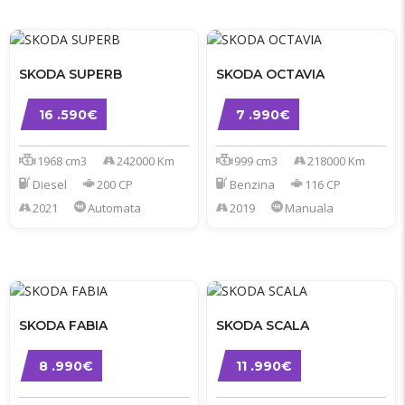
SKODA SUPERB
SKODA OCTAVIA
16 .590€
7 .990€
1968 cm3
242000 Km
999 cm3
218000 Km
Diesel
200 CP
Benzina
116 CP
2021
Automata
2019
Manuala
SKODA FABIA
SKODA SCALA
8 .990€
11 .990€