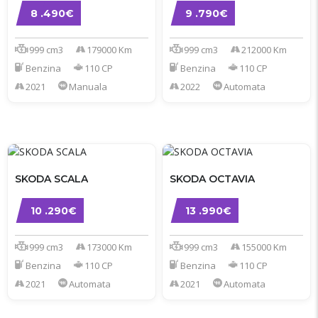
8 .490€
9 .790€
999 cm3
179000 Km
999 cm3
212000 Km
Benzina
110 CP
Benzina
110 CP
2021
Manuala
2022
Automata
SKODA SCALA
SKODA OCTAVIA
10 .290€
13 .990€
999 cm3
173000 Km
999 cm3
155000 Km
Benzina
110 CP
Benzina
110 CP
2021
Automata
2021
Automata