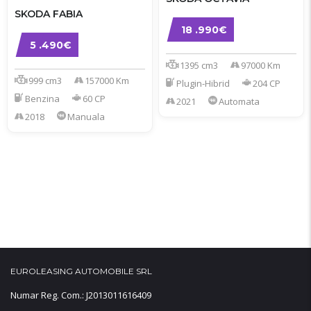
SKODA FABIA
18 .990€
5 .490€
1395 cm3
97000 Km
999 cm3
157000 Km
Plugin-Hibrid
204 CP
Benzina
60 CP
2021
Automata
2018
Manuala
EUROLEASING AUTOMOBILE SRL
Numar Reg. Com.: J2013011616409