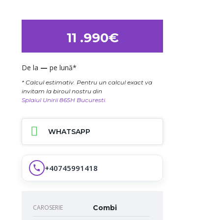
11 .990€
De la
—
pe lună*
* Calcul estimativ. Pentru un calcul exact va
invitam la biroul nostru din
Splaiul Unirii 865H Bucuresti.
WHATSAPP
+40745991418
CAROSERIE
Combi