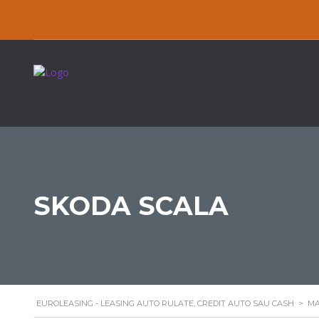
SKODA SCALA
EUROLEASING - LEASING AUTO RULATE, CREDIT AUTO SAU CASH
>
MA