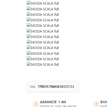
VIN:
TMBER7NW6N3029722
GARANȚIE 1 AN
BUY
motor & cutie de viteze
eval