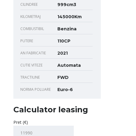
CILINDREE
999cm3
KILOMETRAJ
145000Km
COMBUSTIBIL
Benzina
PUTERE
110CP
AN FABRICATIE
2021
CUTIE VITEZE
Automata
TRACTIUNE
FWD
NORMA POLUARE
Euro-6
Calculator leasing
Pret (€)