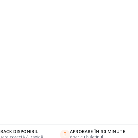
BACK DISPONIBIL
APROBARE ÎN 30 MINUTE
uare corectă & rapidă
doar cu buletinul