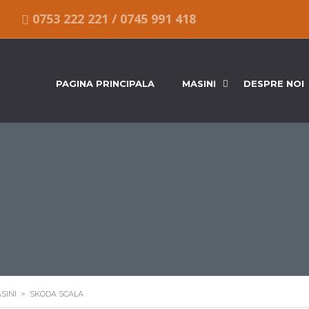
0753 222 221
/
0745 991 418
PAGINA PRINCIPALA
MASINI
DESPRE NOI
SINI
>
SKODA SCALA