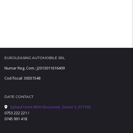
EUROLEASING AUTOMOBILE SRL
Numar Reg. Com.: J2013011616409
Cod fiscal: 30031548
DATE CONTACT
Splaiul Unirii 865H Bucuresti, Sector 3, 077160
0753 222 221
/
0745 991 418