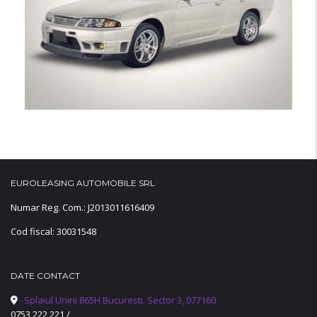
EUROLEASING AUTOMOBILE SRL
Numar Reg. Com.: J2013011616409
Cod fiscal: 30031548
DATE CONTACT
Splaiul Unirii 865H Bucuresti, Sector 3, 077160
0753 222 221
/