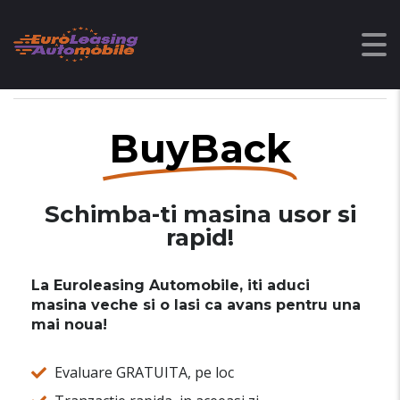
EUROLEASING - LEASING AUTO RULATE, CREDIT AUTO SAU CASH
>
BUYBACK
BuyBack
Schimba-ti masina usor si
rapid!
La
Euroleasing Automobile
, iti aduci
masina veche si o lasi
ca avans pentru una
mai noua
!
Evaluare GRATUITA, pe loc