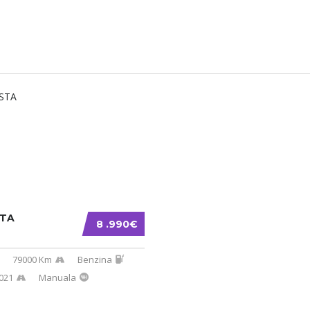
STA
8 .990€
79000 Km
Benzina
021
Manuala