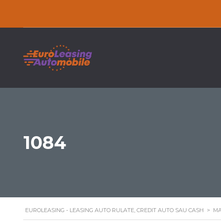
1084
EUROLEASING - LEASING AUTO RULATE, CREDIT AUTO SAU CASH
>
MA