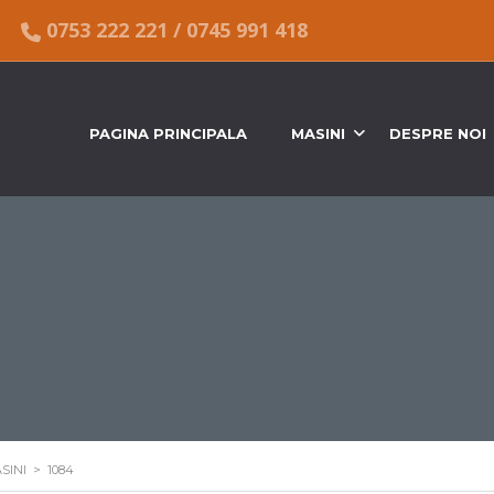
0753 222 221
/
0745 991 418
PAGINA PRINCIPALA
MASINI
DESPRE NOI
SINI
>
1084