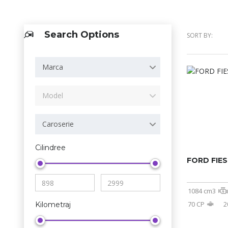
Search Options
SORT BY:
Marca
Model
Caroserie
Cilindree
FORD FIE
1084 cm3
70 CP
2
Kilometraj