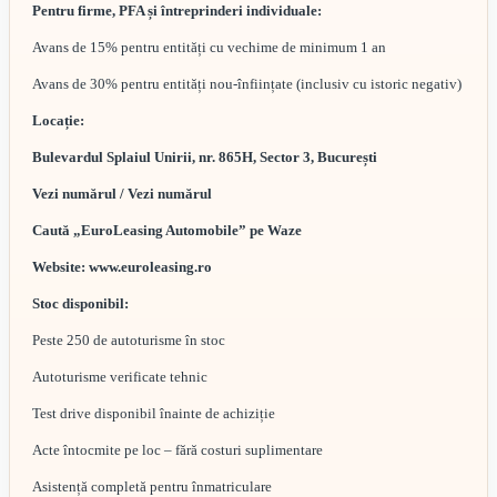
Pentru firme, PFA și întreprinderi individuale:
Avans de 15% pentru entități cu vechime de minimum 1 an
Avans de 30% pentru entități nou-înființate (inclusiv cu istoric negativ)
Locație:
Bulevardul Splaiul Unirii, nr. 865H, Sector 3, București
Vezi numărul / Vezi numărul
Caută „EuroLeasing Automobile” pe Waze
Website: www.euroleasing.ro
Stoc disponibil:
Peste 250 de autoturisme în stoc
Autoturisme verificate tehnic
Test drive disponibil înainte de achiziție
Acte întocmite pe loc – fără costuri suplimentare
Asistență completă pentru înmatriculare