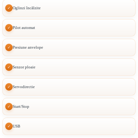
Oglinzi încălzite
✓
Pilot automat
✓
Presiune anvelope
✓
Senzor ploaie
✓
Servodirectie
✓
Start/Stop
✓
USB
✓