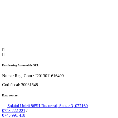
Euroleasing Automobile SRL
Numar Reg. Com.: J2013011616409
Cod fiscal: 30031548
Date contact
Splaiul Unirii 865H Bucuresti, Sector 3, 077160
0753 222 221
/
0745 991 418