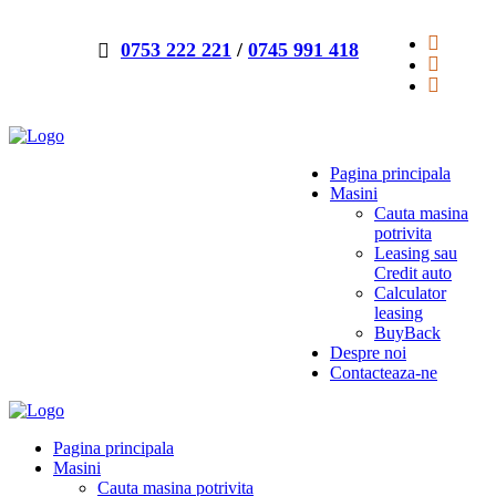
0753 222 221
/
0745 991 418
Pagina principala
Masini
Cauta masina
potrivita
Leasing sau
Credit auto
Calculator
leasing
BuyBack
Despre noi
Contacteaza-ne
Pagina principala
Masini
Cauta masina potrivita