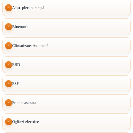
Asist. plecare rampă
✓
Bluetooth
✓
Climatizare: Automată
✓
EBD
✓
ESP
✓
Frinare asistata
✓
Oglinzi electrice
✓