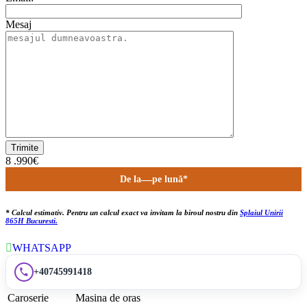
Mesaj
8 .990€
De la
—
pe lună*
* Calcul estimativ. Pentru un calcul exact va invitam la biroul nostru din
Splaiul Unirii
865H Bucuresti.
WHATSAPP
+40745991418
Caroserie
Masina de oras