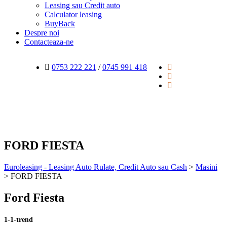
Leasing sau Credit auto
Calculator leasing
BuyBack
Despre noi
Contacteaza-ne
0753 222 221
/
0745 991 418
FORD FIESTA
Euroleasing - Leasing Auto Rulate, Credit Auto sau Cash
>
Masini
>
FORD FIESTA
Ford Fiesta
1-1-trend