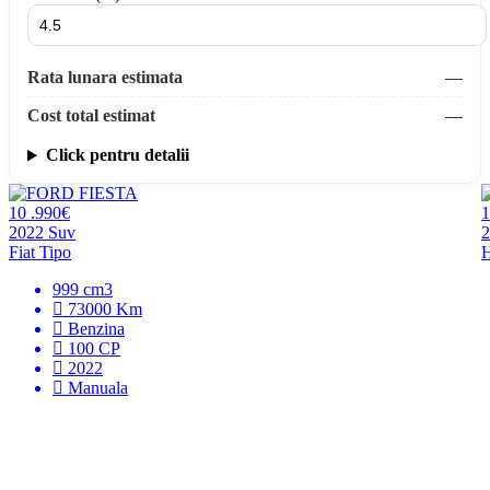
Rata lunara estimata
—
Cost total estimat
—
Click pentru detalii
10 .990€
1
2022
Suv
2
Fiat Tipo
H
999
cm3
73000
Km
Benzina
100
CP
2022
Manuala