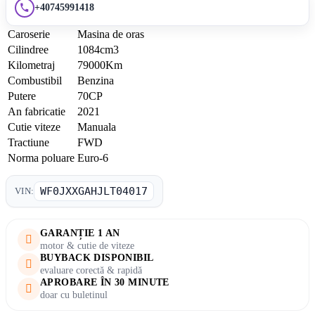
+40745991418
Caroserie
Masina de oras
Cilindree
1084cm3
Kilometraj
79000Km
Combustibil
Benzina
Putere
70CP
An fabricatie
2021
Cutie viteze
Manuala
Tractiune
FWD
Norma poluare
Euro-6
WF0JXXGAHJLT04017
VIN:
GARANȚIE 1 AN
motor & cutie de viteze
BUYBACK DISPONIBIL
evaluare corectă & rapidă
APROBARE ÎN 30 MINUTE
doar cu buletinul