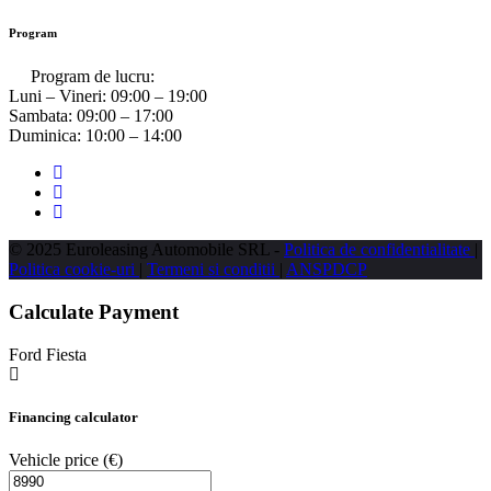
Program
Program de lucru:
Luni – Vineri:
09:00 – 19:00
Sambata:
09:00 – 17:00
Duminica:
10:00 – 14:00
© 2025 Euroleasing Automobile SRL -
Politica de confidentialitate
|
Politica cookie-uri
|
Termeni si conditii
|
ANSPDCP
Calculate Payment
Ford Fiesta
Financing calculator
Vehicle price
(€)