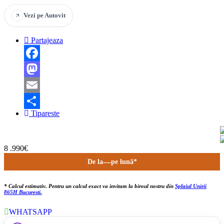
Vezi pe Autovit
Partajeaza
Facebook
Mastodon
Email
Tipareste
Partajează
8 .990€
De la
—
pe lună*
* Calcul estimativ. Pentru un calcul exact va invitam la biroul nostru din
Splaiul Unirii
865H Bucuresti.
WHATSAPP