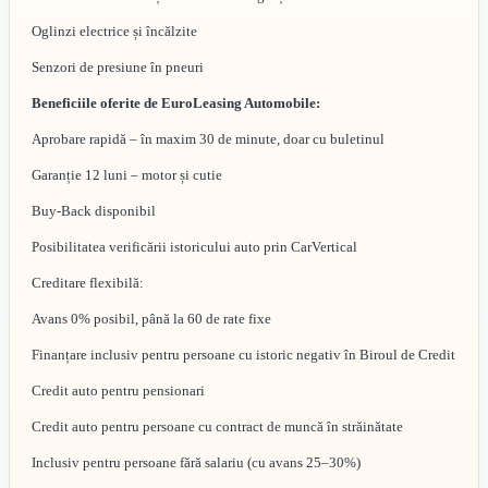
Oglinzi electrice și încălzite
Senzori de presiune în pneuri
Beneficiile oferite de EuroLeasing Automobile:
Aprobare rapidă – în maxim 30 de minute, doar cu buletinul
Garanție 12 luni – motor și cutie
Buy-Back disponibil
Posibilitatea verificării istoricului auto prin CarVertical
Creditare flexibilă:
Avans 0% posibil, până la 60 de rate fixe
Finanțare inclusiv pentru persoane cu istoric negativ în Biroul de Credit
Credit auto pentru pensionari
Credit auto pentru persoane cu contract de muncă în străinătate
Inclusiv pentru persoane fără salariu (cu avans 25–30%)