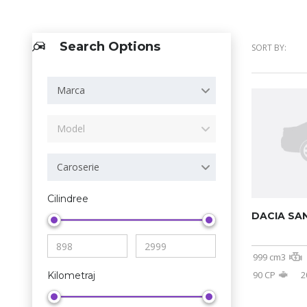
Search Options
SORT BY:
Marca
Model
Caroserie
Cilindree
DACIA SA
999 cm3
90 CP
2
Kilometraj