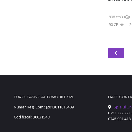
898 cm3
90 CP
2
EUROLEASING AUTOMOBILE SRL
DATE CONT
Numar Reg. Com.: J2013011616409
Splaiul Un
0753 222 221
Cod fiscal: 30031548
0745 991 418