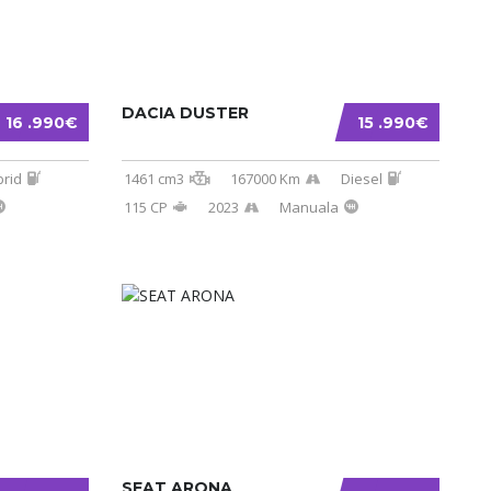
DACIA DUSTER
16 .990€
15 .990€
brid
1461 cm3
167000 Km
Diesel
115 CP
2023
Manuala
SEAT ARONA