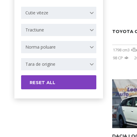
Cutie viteze
Tractiune
TOYOTA 
Norma poluare
1798 cm3
98 CP
2
Tara de origine
RESET ALL
DACIA LO