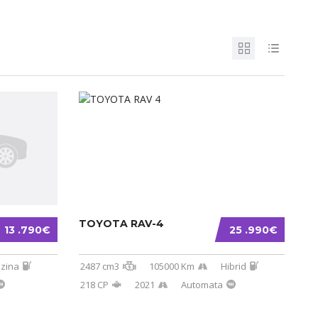
TOYOTA RAV-4
13 .790€
25 .990€
zina
2487 cm3
105000 Km
Hibrid
218 CP
2021
Automata