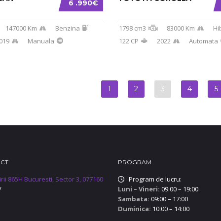
6 .990€
147000 Km
Benzina
1798 cm3
83000 Km
Hi
019
Manuala
122 CP
2022
Automata
1
2
3
4
5
ACT
PROGRAM
irii 865H Bucuresti, Sector 3, 077160
Program de lucru:
/
Luni – Vineri:
09:00 – 19:00
Sambata:
09:00 – 17:00
Duminica:
10:00 – 14:00