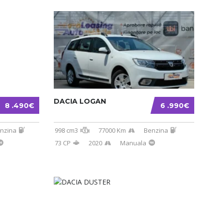
DACIA LOGAN
8 .490€
6 .990€
nzina
998 cm3
77000 Km
Benzina
73 CP
2020
Manuala