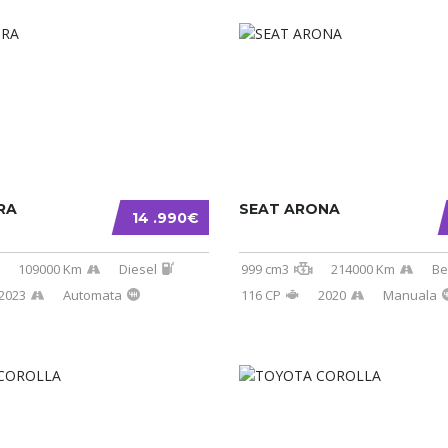
RA
SEAT ARONA
14 .990€
109000 Km
Diesel
999 cm3
214000 Km
Be
2023
Automata
116 CP
2020
Manuala