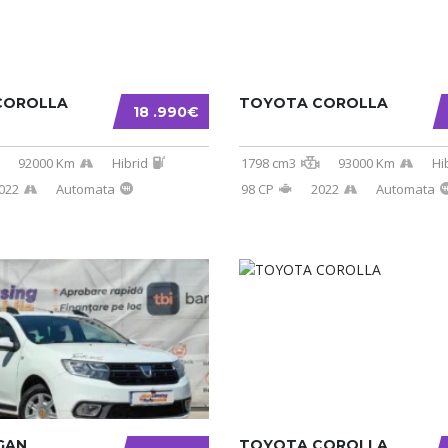
COROLLA
TOYOTA COROLLA
18 .990€
92000 Km
Hibrid
1798 cm3
93000 Km
Hi
022
Automata
98 CP
2022
Automata
GAN
TOYOTA COROLLA