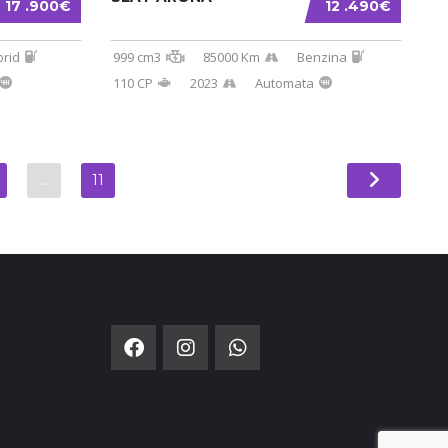
17 .900€
12 .490€
brid
999 cm3
85000 Km
Benzina
110 CP
2023
Automata
…
11