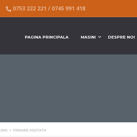
0753 222 221
/
0745 991 418
PAGINA PRINCIPALA
MASINI
DESPRE NOI
SINI
>
FRINARE ASISTATA