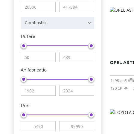
Combustibil
Putere
OPEL AST
An fabricatie
1498 cm3
130 CP
Pret