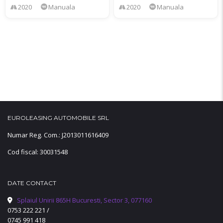
2020
Manuala
2020
Manuala
EUROLEASING AUTOMOBILE SRL
Numar Reg. Com.: J2013011616409
Cod fiscal: 30031548
DATE CONTACT
Splaiul Unirii 865H Bucuresti, Sector 3, 077160
0753 222 221
/
0745 991 418