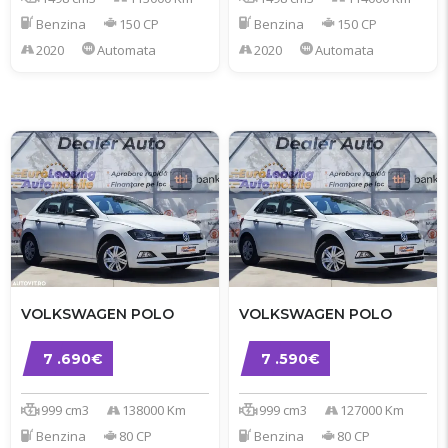
Benzina
150 CP
Benzina
150 CP
2020
Automata
2020
Automata
VOLKSWAGEN POLO
VOLKSWAGEN POLO
7 .690€
7 .590€
999 cm3
138000 Km
999 cm3
127000 Km
Benzina
80 CP
Benzina
80 CP