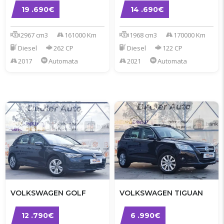
19 .690€
14 .690€
2967 cm3
161000 Km
1968 cm3
170000 Km
Diesel
262 CP
Diesel
122 CP
2017
Automata
2021
Automata
VOLKSWAGEN GOLF
VOLKSWAGEN TIGUAN
12 .790€
6 .990€