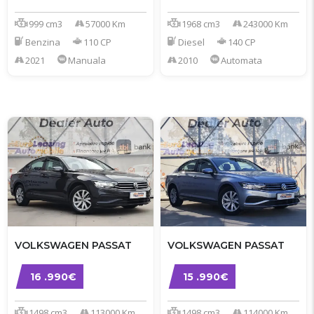
999 cm3
57000 Km
1968 cm3
243000 Km
Benzina
110 CP
Diesel
140 CP
2021
Manuala
2010
Automata
VOLKSWAGEN PASSAT
VOLKSWAGEN PASSAT
16 .990€
15 .990€
1498 cm3
113000 Km
1498 cm3
114000 Km