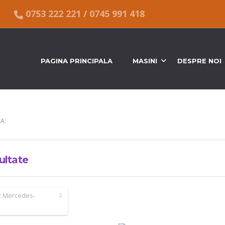
0753 222 221
/
0745 991 418
PAGINA PRINCIPALA
MASINI
DESPRE NOI
A:
ultate
:
Mercedes-