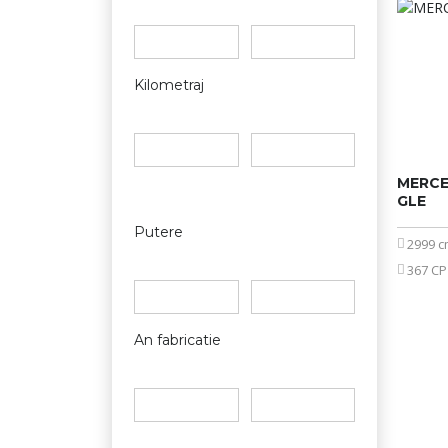
Kilometraj
MERCE
GLE
Putere
2999 
367 CP
An fabricatie