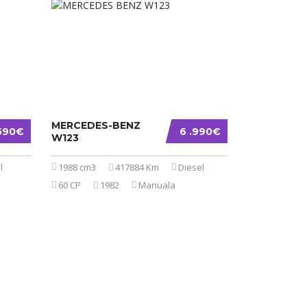
MERCEDES-BENZ
.590€
6 .990€
W123
l
1988 cm3
417884 Km
Diesel
60 CP
1982
Manuala