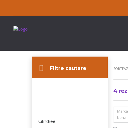
Filtre cautare
SORTEAZ
4
rez
Marca
benz
Cilindree