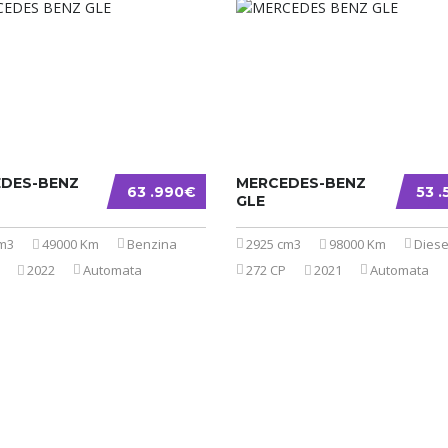
DES-BENZ
MERCEDES-BENZ
63 .990€
53 
GLE
cm3
49000 Km
Benzina
2925 cm3
98000 Km
Diese
2022
Automata
272 CP
2021
Automata