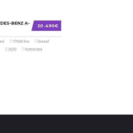
DES-BENZ A-
20 .490€
cm3
77000 Km
Diesel
2020
Automata