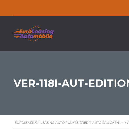
VER-118I-AUT-EDITI
EUROLEASING - LEASING AUTO RULATE, CREDIT AUTO SAU CASH
>
MA