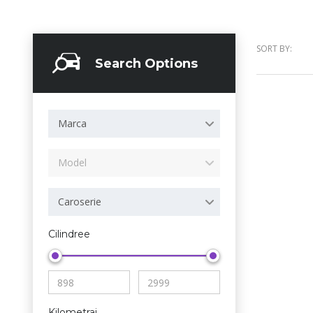
SORT BY:
Search Options
Marca
Model
Caroserie
Cilindree
Kilometraj