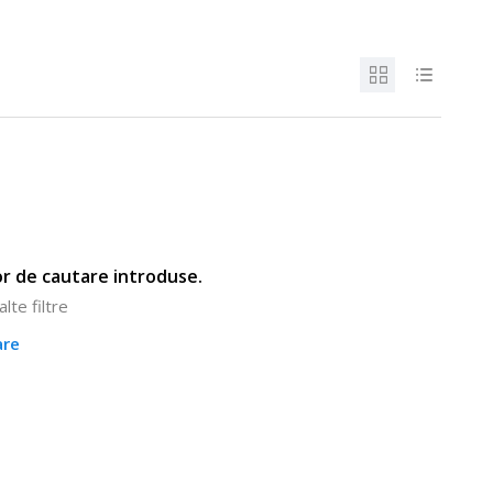
lor de cautare introduse.
lte filtre
are