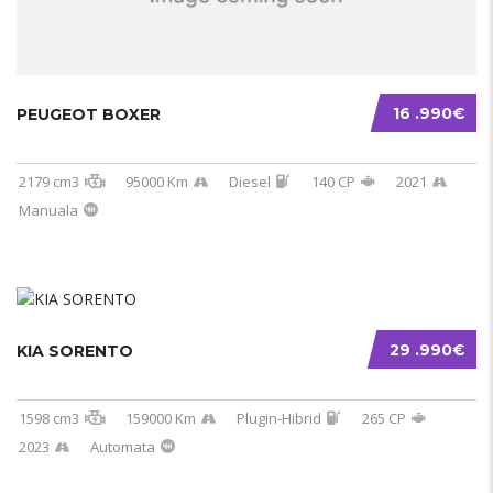
16 .990€
PEUGEOT BOXER
2179 cm3
95000 Km
Diesel
140 CP
2021
Manuala
29 .990€
KIA SORENTO
1598 cm3
159000 Km
Plugin-Hibrid
265 CP
2023
Automata