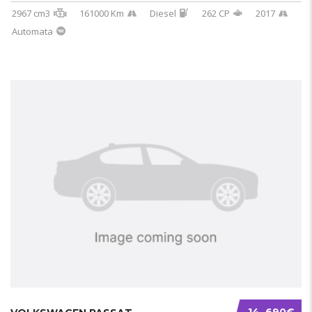
2967 cm3
161000 Km
Diesel
262 CP
2017
Automata