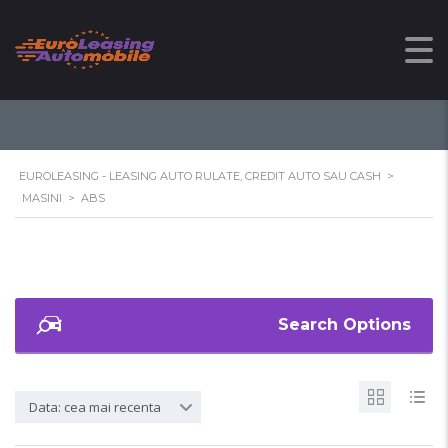
ABS
EUROLEASING - LEASING AUTO RULATE, CREDIT AUTO SAU CASH
>
MASINI
>
ABS
Search Options
Data: cea mai recenta