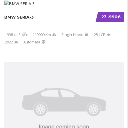
23 .990€
BMW SERIA-3
1998 cm3
119000 Km
Plugin-Hibrid
251 CP
2022
Automata