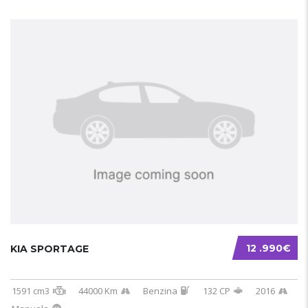
12 .990€
KIA SPORTAGE
1591 cm3
44000 Km
Benzina
132 CP
2016