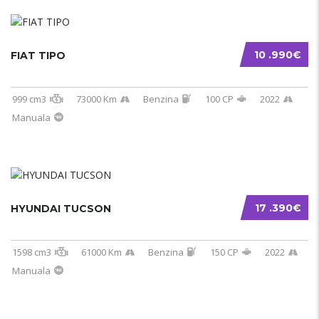
10 .990€
FIAT TIPO
999 cm3
73000 Km
Benzina
100 CP
2022
Manuala
17 .390€
HYUNDAI TUCSON
1598 cm3
61000 Km
Benzina
150 CP
2022
Manuala