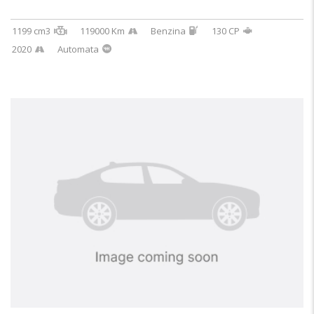
1199 cm3
119000 Km
Benzina
130 CP
2020
Automata