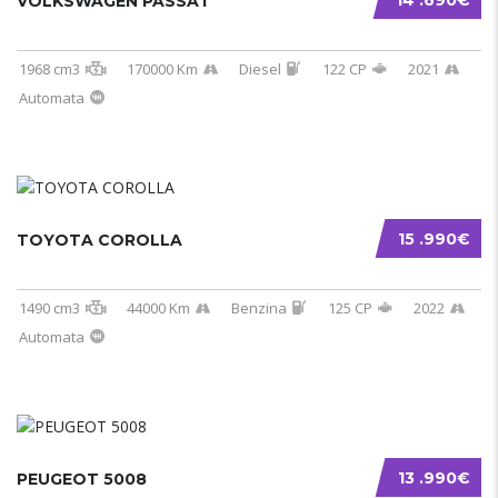
14 .690€
VOLKSWAGEN PASSAT
1968 cm3
170000 Km
Diesel
122 CP
2021
Automata
15 .990€
TOYOTA COROLLA
1490 cm3
44000 Km
Benzina
125 CP
2022
Automata
13 .990€
PEUGEOT 5008