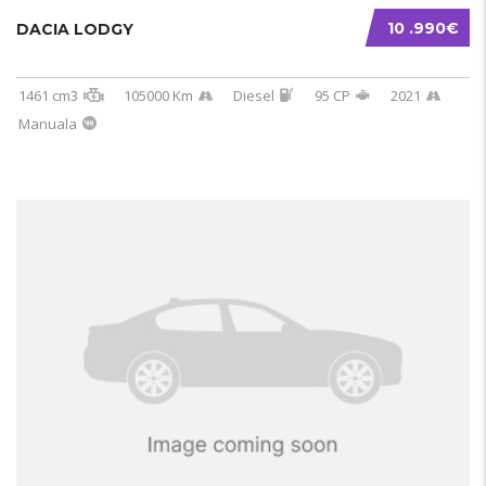
10 .990€
DACIA LODGY
1461 cm3
105000 Km
Diesel
95 CP
2021
Manuala