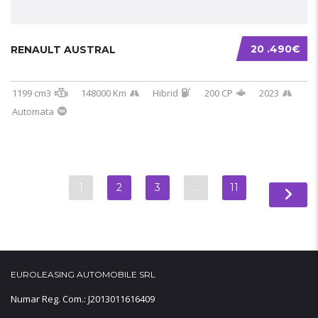
20 .490€
RENAULT AUSTRAL
1199 cm3
148000 Km
Hibrid
200 CP
2023
Automata
1
2
3
…
11
EUROLEASING AUTOMOBILE SRL
Numar Reg. Com.: J2013011616409