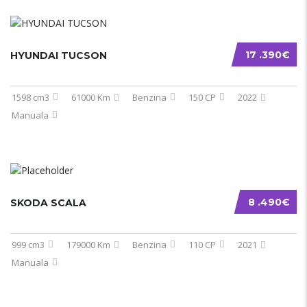
17 .390€
HYUNDAI TUCSON
1598 cm3
61000 Km
Benzina
150 CP
2022
Manuala
8 .490€
SKODA SCALA
999 cm3
179000 Km
Benzina
110 CP
2021
Manuala