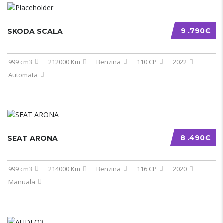
9 .790€
SKODA SCALA
999 cm3
212000 Km
Benzina
110 CP
2022
Automata
8 .490€
SEAT ARONA
999 cm3
214000 Km
Benzina
116 CP
2020
Manuala