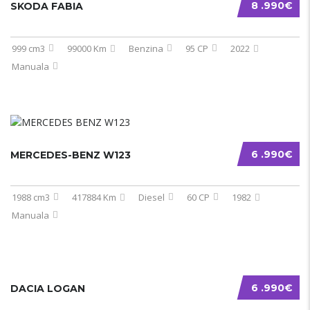
8 .990€
SKODA FABIA
999 cm3
99000 Km
Benzina
95 CP
2022
Manuala
6 .990€
MERCEDES-BENZ W123
1988 cm3
417884 Km
Diesel
60 CP
1982
Manuala
6 .990€
DACIA LOGAN