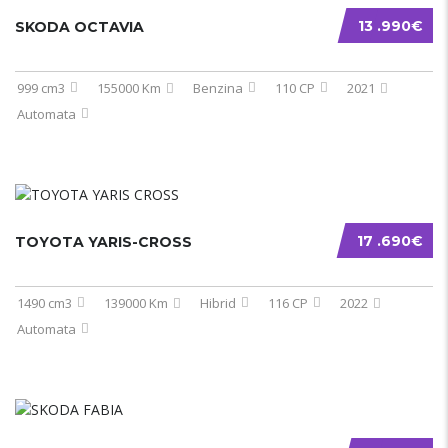
13 .990€
SKODA OCTAVIA
999 cm3
155000 Km
Benzina
110 CP
2021
Automata
17 .690€
TOYOTA YARIS-CROSS
1490 cm3
139000 Km
Hibrid
116 CP
2022
Automata