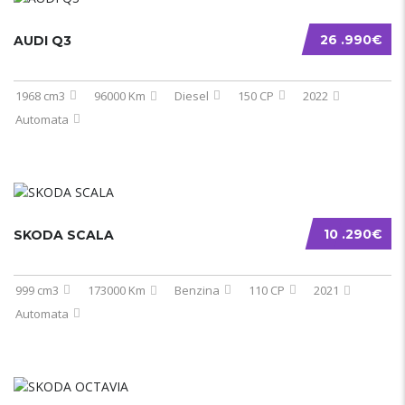
26 .990€
AUDI Q3
1968 cm3
96000 Km
Diesel
150 CP
2022
Automata
10 .290€
SKODA SCALA
999 cm3
173000 Km
Benzina
110 CP
2021
Automata