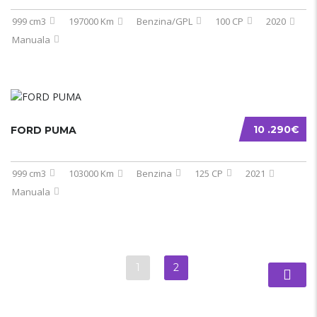
999 cm3
197000 Km
Benzina/GPL
100 CP
2020
Manuala
10 .290€
FORD PUMA
999 cm3
103000 Km
Benzina
125 CP
2021
Manuala
1
2