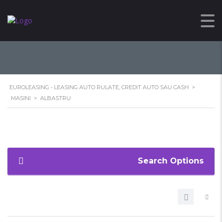
ALBASTRU
EUROLEASING - LEASING AUTO RULATE, CREDIT AUTO SAU CASH
>
MASINI
>
ALBASTRU
Search Options