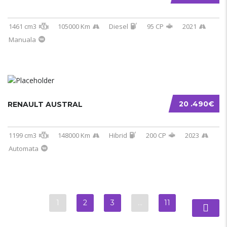
1461 cm3
105000 Km
Diesel
95 CP
2021
Manuala
20 .490€
RENAULT AUSTRAL
1199 cm3
148000 Km
Hibrid
200 CP
2023
Automata
1
2
3
…
11