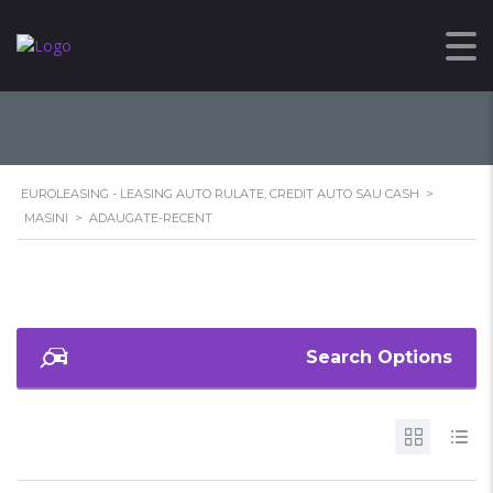
ADAUGATE-RECENT
EUROLEASING - LEASING AUTO RULATE, CREDIT AUTO SAU CASH
>
MASINI
>
ADAUGATE-RECENT
Search Options