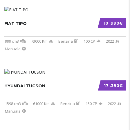
10 .990€
FIAT TIPO
999 cm3
73000 Km
Benzina
100 CP
2022
Manuala
17 .390€
HYUNDAI TUCSON
1598 cm3
61000 Km
Benzina
150 CP
2022
Manuala