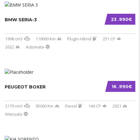
23 .990€
BMW SERIA-3
1998 cm3
119000 Km
Plugin-Hibrid
251 CP
2022
Automata
16 .990€
PEUGEOT BOXER
2179 cm3
95000 Km
Diesel
140 CP
2021
Manuala