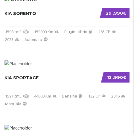
29 .990€
KIA SORENTO
1598 cm3
159000 Km
Plugin-Hibrid
265 CP
2023
Automata
12 .990€
KIA SPORTAGE
1591 cm3
44000 Km
Benzina
132 CP
2016
Manuala