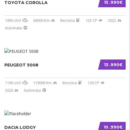
15 .990€
TOYOTA COROLLA
1490 cm3
44000 Km
Benzina
125 CP
2022
Automata
13 .990€
PEUGEOT 5008
1199 cm3
119000 Km
Benzina
130 CP
2020
Automata
10 .990€
DACIA LODGY