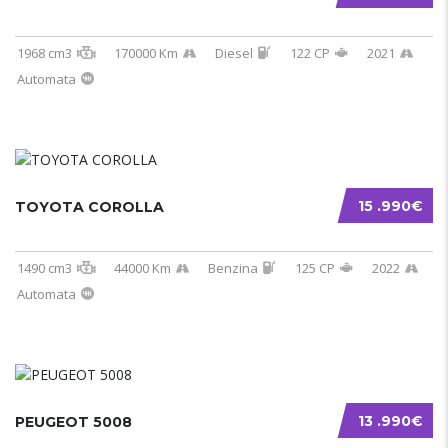
1968 cm3
170000 Km
Diesel
122 CP
2021
Automata
15 .990€
TOYOTA COROLLA
1490 cm3
44000 Km
Benzina
125 CP
2022
Automata
13 .990€
PEUGEOT 5008