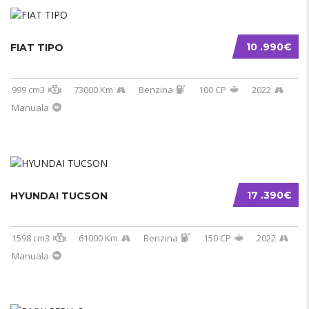
10 .990€
FIAT TIPO
999 cm3
73000 Km
Benzina
100 CP
2022
Manuala
17 .390€
HYUNDAI TUCSON
1598 cm3
61000 Km
Benzina
150 CP
2022
Manuala