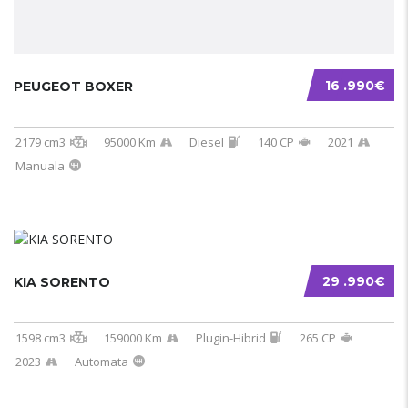
16 .990€
PEUGEOT BOXER
2179 cm3
95000 Km
Diesel
140 CP
2021
Manuala
29 .990€
KIA SORENTO
1598 cm3
159000 Km
Plugin-Hibrid
265 CP
2023
Automata