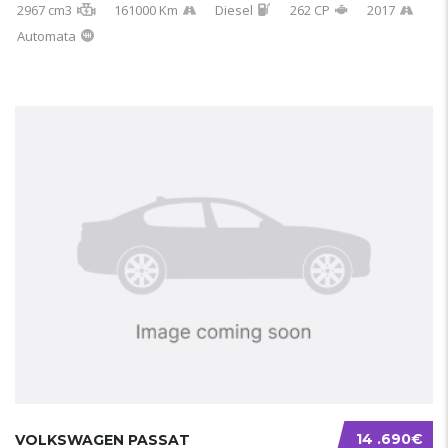
2967 cm3
161000 Km
Diesel
262 CP
2017
Automata
14 .690€
VOLKSWAGEN PASSAT