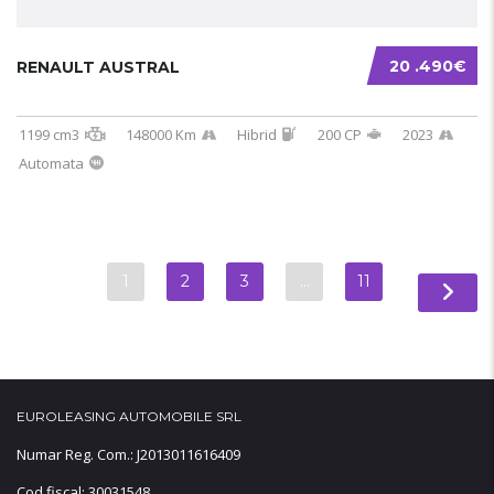
20 .490€
RENAULT AUSTRAL
1199 cm3
148000 Km
Hibrid
200 CP
2023
Automata
1
2
3
…
11
EUROLEASING AUTOMOBILE SRL
Numar Reg. Com.: J2013011616409
Cod fiscal: 30031548