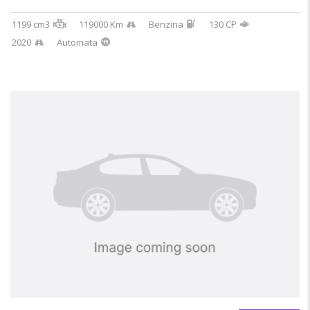
1199 cm3
119000 Km
Benzina
130 CP
2020
Automata