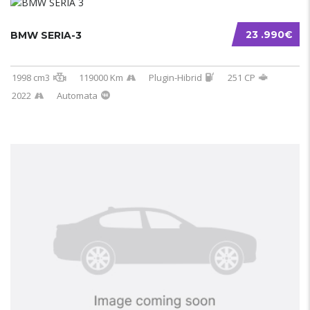
23 .990€
BMW SERIA-3
1998 cm3
119000 Km
Plugin-Hibrid
251 CP
2022
Automata