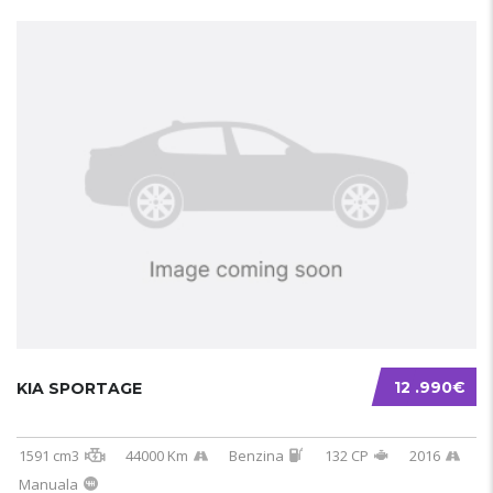
12 .990€
KIA SPORTAGE
1591 cm3
44000 Km
Benzina
132 CP
2016
Manuala