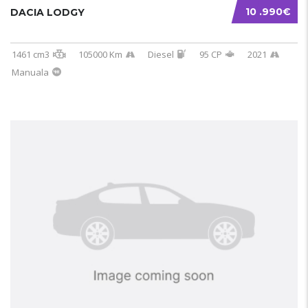
10 .990€
DACIA LODGY
1461 cm3
105000 Km
Diesel
95 CP
2021
Manuala