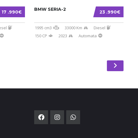
BMW SERIA-2
17 .990€
23 .990€
esel
1995 cm3
33000 Km
Diesel
150 CP
2023
Automata