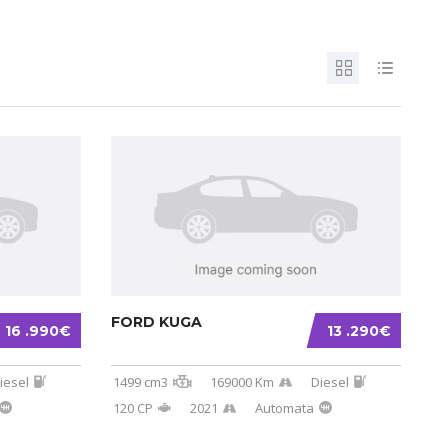
FORD KUGA
16 .990€
13 .290€
iesel
1499 cm3
169000 Km
Diesel
120 CP
2021
Automata