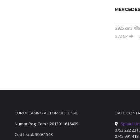
MERCEDES
2925 cm3
272 CP
EUROLEASING AUTOMOBILE SRL
DATE CONT
Numar Reg. Com.: J2013011616409
Splaiul Un
0753 222 221
Cod fiscal: 30031548
0745 991 418