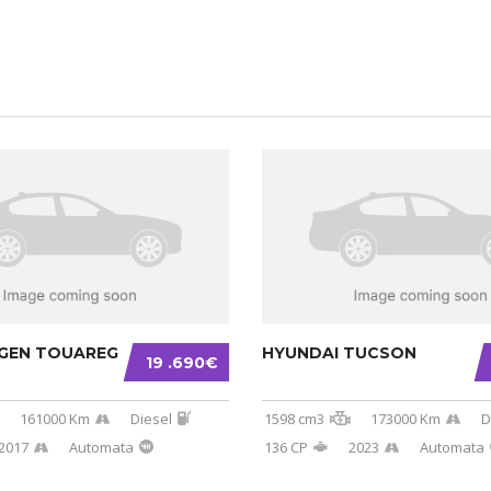
GEN TOUAREG
HYUNDAI TUCSON
19 .690€
161000 Km
Diesel
1598 cm3
173000 Km
D
2017
Automata
136 CP
2023
Automata