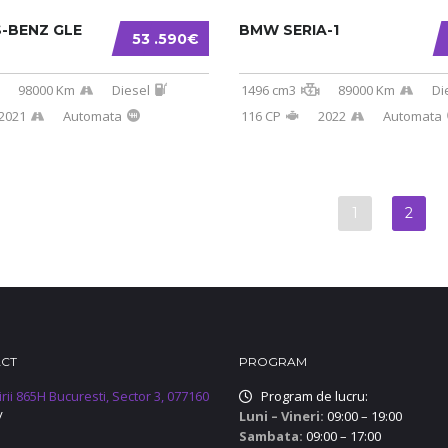
-BENZ GLE
BMW SERIA-1
53 .590€
98000 Km
Diesel
1496 cm3
89000 Km
Di
2021
Automata
116 CP
2022
Automata
1
2
ACT
PROGRAM
irii 865H Bucuresti, Sector 3, 077160
Program de lucru:
/
Luni – Vineri:
09:00 – 19:00
Sambata:
09:00 – 17:00