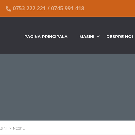
0753 222 221
/
0745 991 418
PAGINA PRINCIPALA
MASINI
DESPRE NOI
SINI
>
NEGRU