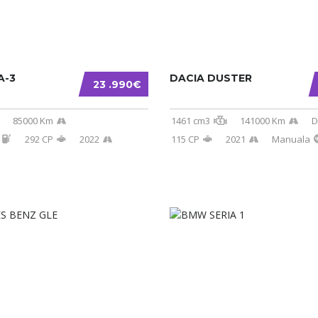
A-3
DACIA DUSTER
23 .990€
85000 Km
1461 cm3
141000 Km
D
292 CP
2022
115 CP
2021
Manuala