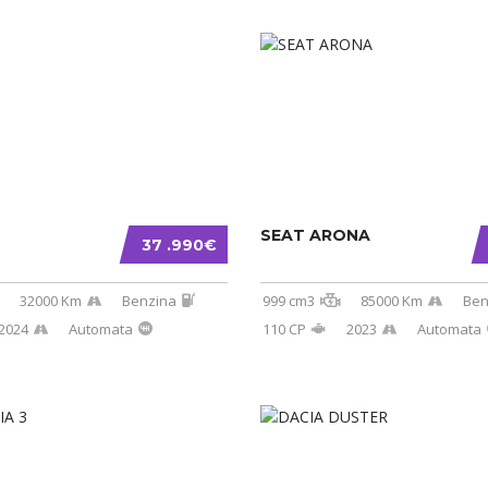
SEAT ARONA
37 .990€
32000 Km
Benzina
999 cm3
85000 Km
Ben
2024
Automata
110 CP
2023
Automata