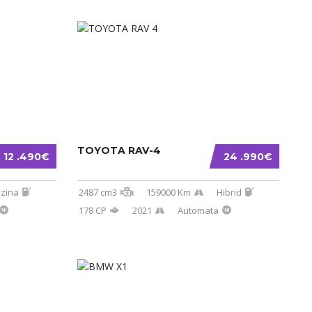
TOYOTA RAV-4
12 .490€
24 .990€
zina
2487 cm3
159000 Km
Hibrid
178 CP
2021
Automata