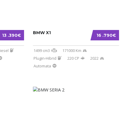
BMW X1
13 .390€
16 .790€
iesel
1499 cm3
171000 Km
Plugin-Hibrid
220 CP
2022
Automata